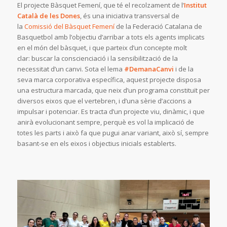
El projecte Bàsquet Femení, que té el recolzament de l’
Institut
Català de les Dones
, és una iniciativa transversal de
la
Comissió del Bàsquet Femení
de la Federació Catalana de
Basquetbol amb l’objectiu d’arribar a tots els agents implicats
en el món del bàsquet, i que parteix d’un concepte molt
clar: buscar la conscienciació i la sensibilització de la
necessitat d’un canvi. Sota el lema
#DemanaCanvi
i de la
seva marca corporativa específica, aquest projecte disposa
una estructura marcada, que neix d’un programa constituït per
diversos eixos que el vertebren, i d’una sèrie d’accions a
impulsar i potenciar. Es tracta d’un projecte viu, dinàmic, i que
anirà evolucionant sempre, perquè es vol la implicació de
totes les parts i això fa que pugui anar variant, això sí, sempre
basant-se en els eixos i objectius inicials establerts.