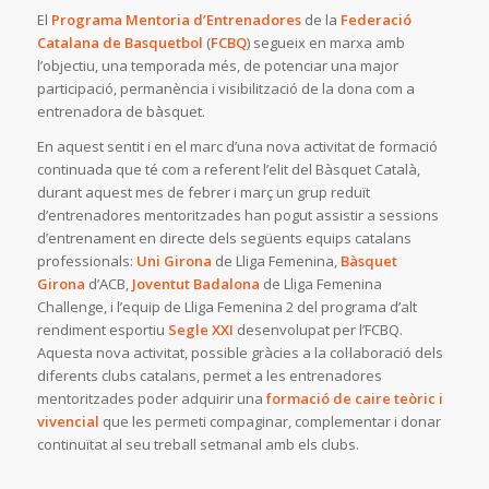
El
Programa Mentoria d’Entrenadores
de la
Federació
Catalana de Basquetbol
(
FCBQ
) segueix en marxa amb
l’objectiu, una temporada més, de potenciar una major
participació, permanència i visibilització de la dona com a
entrenadora de bàsquet.
En aquest sentit i en el marc d’una nova activitat de formació
continuada que té com a referent l’elit del Bàsquet Català,
durant aquest mes de febrer i març un grup reduït
d’entrenadores mentoritzades han pogut assistir a sessions
d’entrenament en directe dels següents equips catalans
professionals:
Uni Girona
de Lliga Femenina,
Bàsquet
Girona
d’ACB,
Joventut Badalona
de Lliga Femenina
Challenge, i l’equip de Lliga Femenina 2 del programa d’alt
rendiment esportiu
Segle XXI
desenvolupat per l’FCBQ.
Aquesta nova activitat, possible gràcies a la col·laboració dels
diferents clubs catalans, permet a les entrenadores
mentoritzades poder adquirir
una
formació de caire teòric
i
vivencial
que les permeti compaginar, complementar i donar
continuïtat al seu treball setmanal amb els clubs.