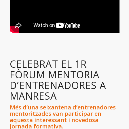
CELEBRAT EL 1R
FÒRUM MENTORIA
D’ENTRENADORES A
MANRESA
Més d’una seixantena d’entrenadores
mentoritzades van participar en
aquesta interessant i novedosa
jornada formativa.