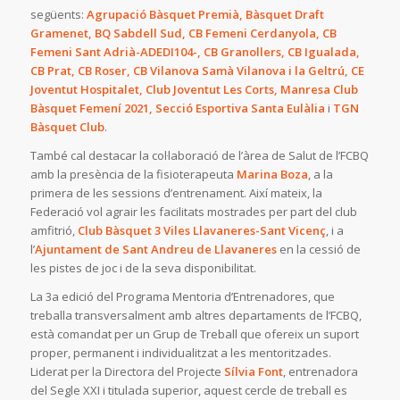
següents:
Agrupació Bàsquet Premià, Bàsquet Draft
Gramenet, BQ Sabdell Sud, CB Femeni Cerdanyola, CB
Femeni Sant Adrià-ADEDI104-, CB Granollers, CB Igualada,
CB Prat, CB Roser, CB Vilanova Samà Vilanova i la Geltrú, CE
Joventut Hospitalet, Club Joventut Les Corts, Manresa Club
Bàsquet Femení 2021, Secció Esportiva Santa Eulàlia
i
TGN
Bàsquet Club
.
També cal destacar la col·laboració de l’àrea de Salut de l’FCBQ
amb la presència de la fisioterapeuta
Marina Boza
, a la
primera de les sessions d’entrenament. Així mateix, la
Federació vol agrair les facilitats mostrades per part del club
amfitrió,
Club Bàsquet 3 Viles Llavaneres-Sant Vicenç
, i a
l’
Ajuntament de Sant Andreu de Llavaneres
en la cessió de
les pistes de joc i de la seva disponibilitat.
La 3a edició del Programa Mentoria d’Entrenadores, que
treballa transversalment amb altres departaments de l’FCBQ,
està comandat per un Grup de Treball que ofereix un suport
proper, permanent i individualitzat a les mentoritzades.
Liderat per la Directora del Projecte
Sílvia Font
, entrenadora
del Segle XXI i titulada superior, aquest cercle de treball es