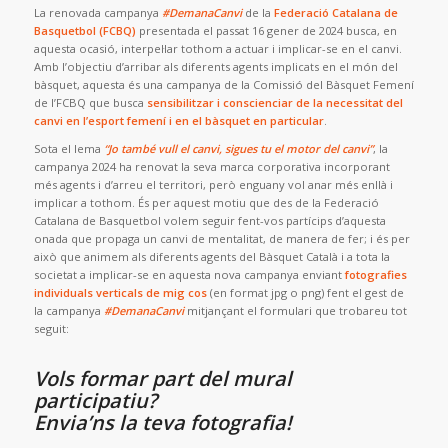
La renovada campanya
#DemanaCanvi
de la
Federació Catalana de
Basquetbol (FCBQ)
presentada el passat 16 gener de 2024 busca, en
aquesta ocasió, interpel·lar tothom a actuar i implicar-se en el canvi.
Amb l’objectiu d’arribar als diferents agents implicats en el món del
bàsquet, aquesta és una campanya de la Comissió del Bàsquet Femení
de l’FCBQ que busca
sensibilitzar i conscienciar de la necessitat del
canvi en l’esport femení i en el bàsquet en particular
.
Sota el lema
“Jo també vull el canvi, sigues tu el motor del canvi”
, la
campanya 2024 ha renovat la seva marca corporativa incorporant
més agents i d’arreu el territori, però enguany vol anar més enllà i
implicar a tothom. És per aquest motiu que des de la Federació
Catalana de Basquetbol volem seguir fent-vos partícips d’aquesta
onada que propaga un canvi de mentalitat, de manera de fer; i és per
això que animem als diferents agents del Bàsquet Català i a tota la
societat a implicar-se en aquesta nova campanya enviant
fotografies
individuals verticals de mig cos
(en format jpg o png) fent el gest de
la campanya
#DemanaCanvi
mitjançant el formulari que trobareu tot
seguit:
Vols formar part del mural
participatiu?
Envia’ns la teva fotografia!