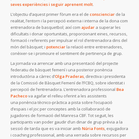
seves experiències i seguir aprenent molt
.
L’objectiu d’aquest primer fòrum era el de
conscienciar
de la
realitat, l’entorn i la percepció externa i interna de la dona com
entrenadora de basquetbol; així com
ajudar
a superar les
dificultats i donar oportunitats, proporcionant eines, recursos,
formació i referents per impulsar el rol d’entrenadora dins del
món del bàsquet; i
potenciar
la relació entre entrenadores,
conèixer-se i promoure el sentiment de pertinença de grup.
La jornada va arrencar amb una presentació del projecte
federatiu de bàsquet femení i una posterior ponència
introductòria a càrrec d’
Olga Praderas
, directiva i presidenta
de la Comissió de Bàsquet Femení de l’FCBQ, sobre identitat i
percepció de l’entrenadora. L’entrenadora professional
Bea
Pacheco
va agafar el relleu oferint a les assistents
una ponència tècnico-pràctica a pista sobre l’ocupació
d’espais i el joc per conceptes amb la col·laboració de
jugadores de formació del Manresa CBF. Tot seguit, les
participants van poder gaudir d’un dinar de grup prèvia a la
sessió de tarda que es va iniciar amb
Núria Fonts
, exjugadora
i coaching professional, amb una xerrada sobre recursos per