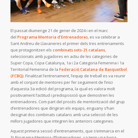
El passat diumenge 21 de gener de 2024 i en el marc
del
Programa Mentoria d’Entrenadores
, es va celebrar a
Sant Andreu de Llavaneres el primer dels tres entrenaments
que protagonitzen els
combinats sots-21 catalans
,
seleccionats amb jugadores en actiu de les categories de
Super Copa, Copa Catalunya, 1a i 2a Categoria Femenina i 1a
Territorial Femenina de la
Federació Catalana de Basquetbol
(FCBQ)
. Finalitzat l’entrenament, l’equip de treball es va reunir
amb el conjunt de mentores per fer seguiment de l’inici
d’aquesta 3a edició del programa, la qual es valora molt
positivament l’actitud i predisposició que demostren les
entrenadores. Com part del procés de mentorització del grup
d’entrenadores que dirigiran els equips, enguany s’han
designat dos combinats catalans amb una selecció de les
millors jugadores que integren les anteriors categories.
Aquest primera sessió d’entrenaments, que s’emmarca en el
3r Programa Mentoria d’Entrenadores, va tenir una bona