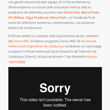
a la gestió emocional dels equips. El 1r Fòrum Mentoria
d’Entrenadores va cloure amb una taula rodona amb la
partipació de diferents ponents com
Sílvia Font, Núria Fonts,
Pili Bilbao, Olga Praderas
i
Nina Pont
; i un feedback final
entre les diferents mentores i entrenadores, i la posterior
lectura de conclusions.
El fòrum també va comptar amb la presència de les càmeres
del
Zona UFEC
. El darrer programa Zona UFEC de la
Unió de
Federacions Esportives de Catalunya
va dedicar un reportatge
a aquest 1r Fòrum emès pel canal d’esports de Televisió de
Catalunya, Esport3, el passat dimarts 7 de desembre (
veure
reportatge
).