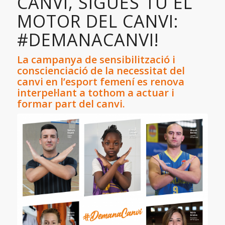
CANVI, SIGUES TU EL
MOTOR DEL CANVI:
#DEMANACANVI!
La campanya de sensibilització i
conscienciació de la necessitat del
canvi en l’esport femení es renova
interpel·lant a tothom a actuar i
formar part del canvi.