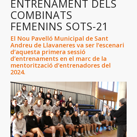
ENTRENAMENT DELS
COMBINATS
FEMENINS SOTS-21
El Nou Pavelló Municipal de Sant
Andreu de Llavaneres va ser l’escenari
d’aquesta primera sessió
d’entrenaments en el marc de la
mentorització d’entrenadores del
2024.