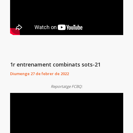
1r entrenament combinats sots-21
Diumenge 27 de febrer de 2022
Reportatge FCBQ: