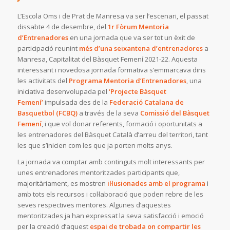
L’Escola Oms i de Prat de Manresa va ser l’escenari, el passat
dissabte 4 de desembre, del
1r Fòrum Mentoria
d’Entrenadores
en una jornada que va ser tot un èxit de
participació reunint
més d’una seixantena d’entrenadores
a
Manresa, Capitalitat del Bàsquet Femení 2021-22. Aquesta
interessant i novedosa jornada formativa s’emmarcava dins
les activitats del
Programa Mentoria d’Entrenadores
, una
iniciativa desenvolupada pel
‘Projecte Bàsquet
Femení’
impulsada des de la
Federació Catalana de
Basquetbol (FCBQ)
a través de la seva
Comissió del Bàsquet
Femení
, i que vol donar referents, formació i oportunitats a
les entrenadores del Bàsquet Català d’arreu del territori, tant
les que s’inicien com les que ja porten molts anys.
La jornada va comptar amb continguts molt interessants per
unes entrenadores mentoritzades participants que,
majoritàriament, es mostren
il·lusionades amb el programa
i
amb tots els recursos i col·laboració que poden rebre de les
seves respectives mentores. Algunes d’aquestes
mentoritzades ja han expressat la seva satisfacció i emoció
per la creació d’aquest
espai de trobada on compartir les